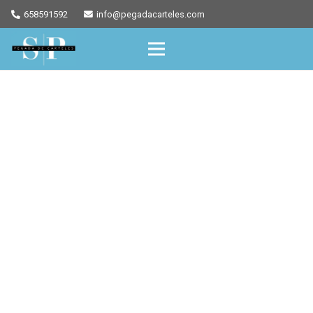
658591592
info@pegadacarteles.com