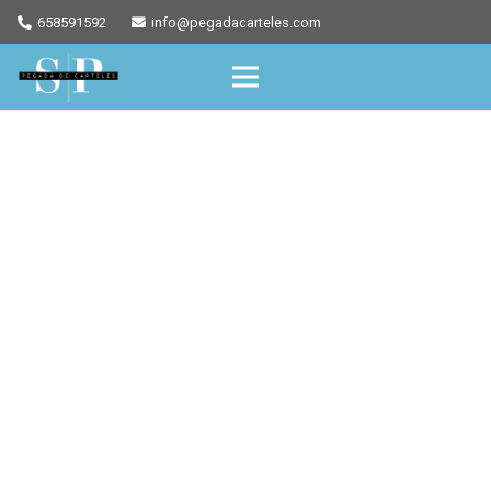
658591592
info@pegadacarteles.com