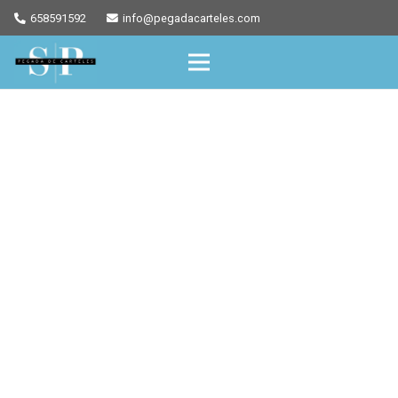
658591592
info@pegadacarteles.com