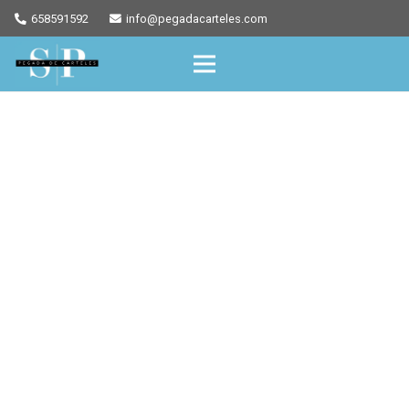
658591592
info@pegadacarteles.com