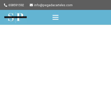
658591592
info@pegadacarteles.com