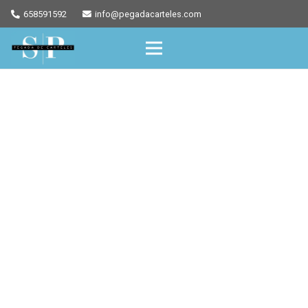
658591592
info@pegadacarteles.com