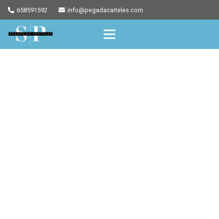
658591592
info@pegadacarteles.com