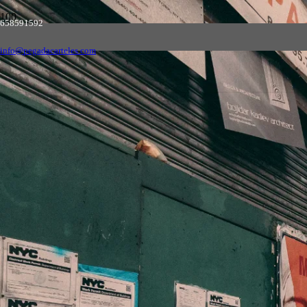
Empresa de pegada de carteles en toda España,
658591592
solicite presupuesto sin compromiso
Contactar
info@pegadacarteles.com
Empresa de pegada de carteles
en Pesoz
Experiencia y Profesionalidad
Con años de experiencia en el sector, hemos perfeccionado nuestras
técnicas para ofrecer servicios de la más alta calidad. Nuestro equipo
está compuesto por profesionales dedicados que entienden la
importancia de cada detalle.
Calidad Garantizada
Utilizamos solo los mejores materiales y técnicas para asegurar que
tus carteles no solo se vean bien, sino que también resistan las
inclemencias del tiempo y otros factores ambientales.