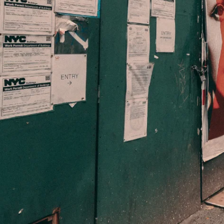
Servicio Personalizado
Nos adaptamos a tus necesidades específicas. Desde la selección del
material de impresión hasta la planificación de la pegada, trabajamos
contigo en cada paso del proceso para asegurar que estás
completamente satisfecho con el resultado.
Precios Competitivos
Ofrecemos tarifas competitivas sin comprometer la calidad. Nuestro
objetivo es proporcionarte el mejor valor posible, asegurando que tu
inversión tenga el mayor retorno.
Servicio de Pegada de carteles en España
Tipos de Pegadas de Carteles