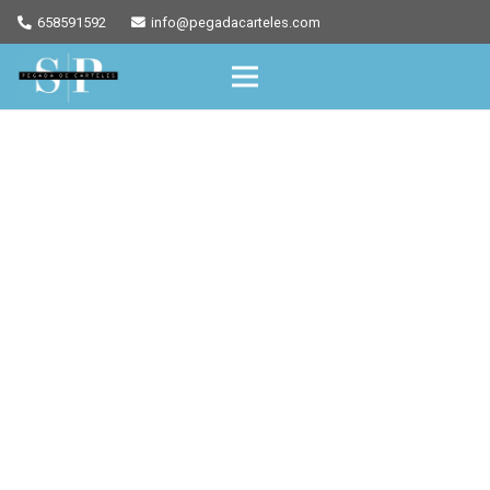
658591592
info@pegadacarteles.com