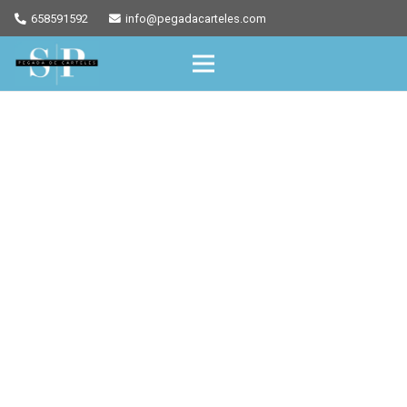
658591592
info@pegadacarteles.com