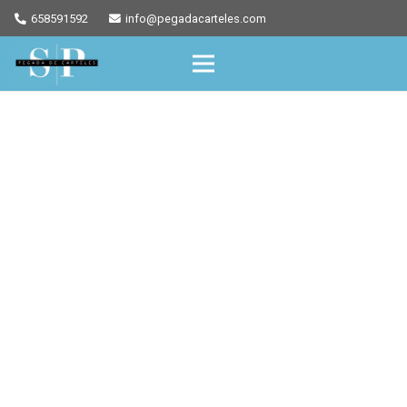
658591592
info@pegadacarteles.com