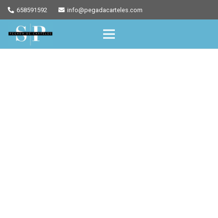
658591592
info@pegadacarteles.com