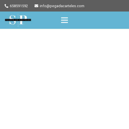
658591592
info@pegadacarteles.com