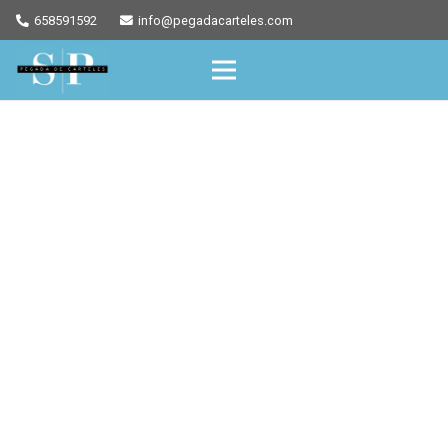
658591592
info@pegadacarteles.com