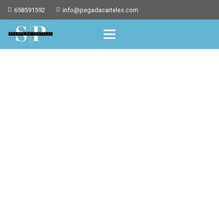
658591592
info@pegadacarteles.com